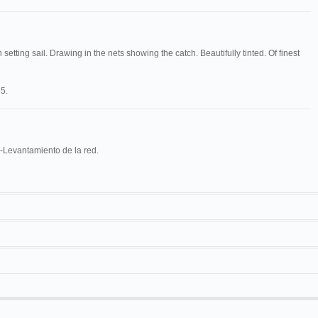
etting sail. Drawing in the nets showing the catch. Beautifully tinted. Of finest
5.
-Levantamiento de la red.
La pesca de la sardina
30 m/100 ft
Casasús
Pesca de la sardina
Alonso
Pesca de la sardina (tomada del natural)