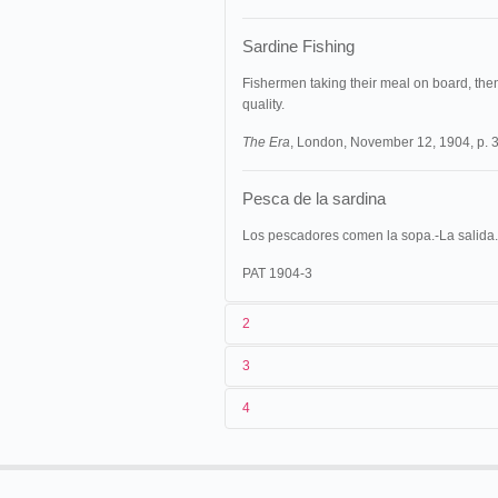
Sardine Fishing
Fishermen taking their meal on board, then s
quality.
The Era
, London, November 12, 1904, p. 3
Pesca de la sardina
Los pescadores comen la sopa.-La salida.
PAT 1904-3
2
3
1
Pathé
1138
4
2
n.c.
12/11/1904
Espagne
,
Barcelone
3
< 12/11/1904
15/04/1905
Cuba
,
La Havane
4
[
France
]
21/04/1905
Espagne
,
Vitoria