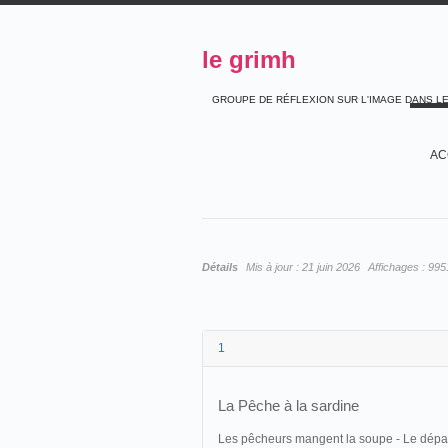
le grimh
GROUPE DE RÉFLEXION SUR L'IMAGE DANS L
AC
Détails
Mis à jour :
21 juin 2026
Affichages :
995
1
La Pêche à la sardine
Les pêcheurs mangent la soupe - Le départ