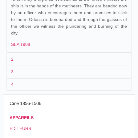
ship is in the hands of the mutineers. They are beaded now
by an officer who encourages them and promises to stick
to them. Odessa is bombarded and through the glasses of
the officer we witness the plundering and burning of the
city.
SEA 1908
2
3
1
Pathé
1249
4
2
Lucien Nonguet
Revolució
de Rusia,
3
< 24/07/1905
80 m/265 ft
bombarde
Cine 1896-1906
4
France
24/07/1905
Espagne
,
Vitoria
Gimeno
de Odessa
por el
APPAREILS
acorazado
Potenkin
ÉDITEURS