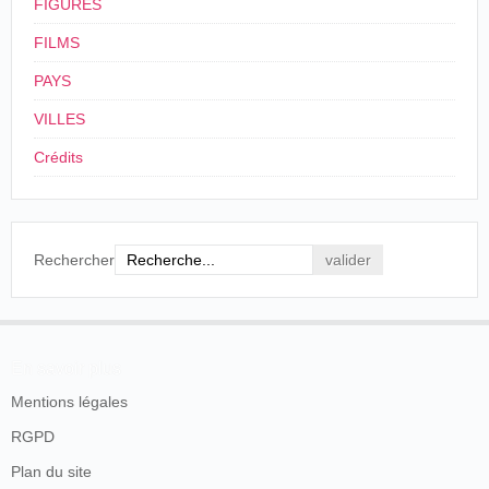
La
FIGURES
sublevació
FILMS
de los
tripulantes
PAYS
26/07/1905
Espagne
,
Orihuela
Cámara
crucero ru
VILLES
"Pontemkin
el bombar
Crédits
de "Odess
La rebelió
bordo del
acorazado
Rechercher
Cinematógrafo
26/07/1905
Espagne
,
Valence
ruso
de la Paz
"Potemkin"
el puerto 
Odessa
En savoir plus
La
Mentions légales
sensaciona
sublevació
RGPD
03/08/1905
Espagne
,
Barcelone
Diorama
del crucer
Plan du site
ruso Poten