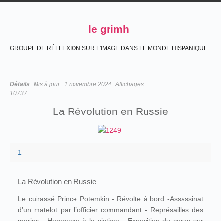
le grimh
GROUPE DE RÉFLEXION SUR L'IMAGE DANS LE MONDE HISPANIQUE
Détails
Mis à jour :
1 novembre 2024
Affichages :
10737
La Révolution en Russie
1
La Révolution en Russie
Le cuirassé Prince Potemkin - Révolte à bord -Assassinat
d’un matelot par l’officier commandant - Représailles des
marins - Hommage à la victime - Exposition du corps sur