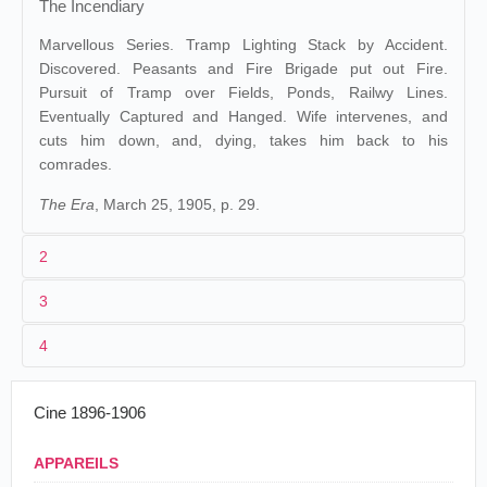
The Incendiary
Marvellous Series. Tramp Lighting Stack by Accident.
Discovered. Peasants and Fire Brigade put out Fire.
Pursuit of Tramp over Fields, Ponds, Railwy Lines.
Eventually Captured and Hanged. Wife intervenes, and
cuts him down, and, dying, takes him back to his
comrades.
The Era
, March 25, 1905, p. 29.
2
3
1
Pathé
1189
4
2
Ferdinand Zecca
09/02/1905
France
,
Pontoise
Pierre Iunk
L'Incendi
3
≤ 09/02/1905
195 m/645 ft
Cinematógrafo
El
28/03/1905
Espagne
,
Valence
Cine 1896-1906
de la Paz
incendiar
4
France
El
29/03/1905
Espagne
,
Valence
Salón Novedades
APPAREILS
incendiar