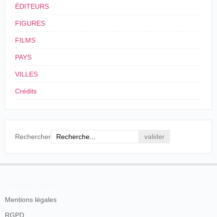
ÉDITEURS
El
11/04/1905
Espagne
,
Barcelone
Diorama
incendiar
FIGURES
El
FILMS
29/04/1905
Cuba
,
La Havane
Costa
incendiar
PAYS
Charles
El
14/05/1905
Mexique
,
Zacatecas
Mongrand
incendiar
VILLES
15/06/1905
Espagne
,
Gérone
Martín del Olmo
El incend
Crédits
01/07/1905
Italie
,
Udine
Pin Colombo
Incendiar
El
04/08/1905
Espagne
,
Vitoria
Requena
incendiar
Rechercher
France
,
Saint-
Cinématographe
25/08/1905
L'Incendi
Quentin
, Cirque
Automobile
El
30/09/1905
Mexique
,
Mexico
Enrique Rosas
incendiar
En savoir plus
El
Mentions légales
20/12/1905
Espagne
,
Vitoria
Alonso
incendiar
RGPD