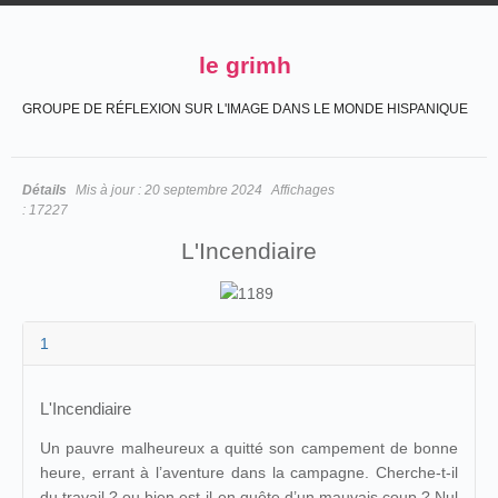
le grimh
GROUPE DE RÉFLEXION SUR L'IMAGE DANS LE MONDE HISPANIQUE
Détails
Mis à jour :
20 septembre 2024
Affichages
:
17227
L'Incendiaire
1
L'Incendiaire
Un pauvre malheureux a quitté son campement de bonne
heure, errant à l’aventure dans la campagne. Cherche-t-il
du travail ? ou bien est-il en quête d’un mauvais coup ? Nul