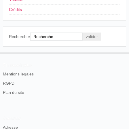
Teatro Eslava
Crédits
26/10/1905
France
.
Tours
Lucien Hermand
31/10/1905
Espagne
,
Barcelone
Fraternidad Republicana
31/10/1905
Mexique
,
Morelia
Enrique Rosas
Rechercher
01/11/1905
France
,
Libourne
A. Bonnet
France
,
Bourges
,
03/02/1906
The Stinson Bio
Salle des Fêtes
En savoir plus
15/02/1906
Suisse
,
Vevey
Schüpbach/Oger
Mentions légales
France
,
Saint-Quentin
,
01/03/1906
The Royal Spectacle
RGPD
Cirque
Plan du site
France
.
Limoges
.
02/03/1906
René Fossembas
Cirque Municipal.
03/03/1906
France
,
Pontoise
Cinématographe
Ketorza
Contacts
14/04/1906
Algérie
,
Mascara
Frères Garcia
Adresse
France
,
Saint-