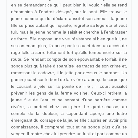
en se demandant ce qu’il peut bien lui vouloir elle se rend
néanmoins à l’endroit désigné, sur le pont. Elle trouve le
jeune homme qui lui déclare aussitôt son amour ; la jeune
fille surprise autant qu’inquiète, regrette sa légèreté et veut
fuir, mais le jeune homme la saisit et cherche à l’embrasser
de force. Elle oppose une vive résistance si bien que lui, ne
se contenant plus, l’a prise par le cou et dans un accès de
rage folle a serré tellement fort qu’elle tombe inerte sur la
route. Se rendant compte de son épouvantable forfait, il ne
songe plus qu’à faire disparaître les traces de son crime et,
ramassant le cadavre, il le jette par-dessus le parapet. Un
gamin jouant sur le bord de la rivière a aperçu le corps que
le courant a jeté sur la pointe de l’île ; il court aussitôt
prévenir les gens de la ferme voisine. Ceux-ci retirent la
jeune fille de l’eau et se servant d’une barrière comme
civière, la portent chez son père. Le garde-chasse, au
comble de la douleur, a cependant aperçu une lettre
émergeant du corsage de la jeune fille ; après en avoir pris
connaissance, il comprend tout et ne songe plus qu’à se
venger. Il rentre chez lui prendre un fusil et part comme un