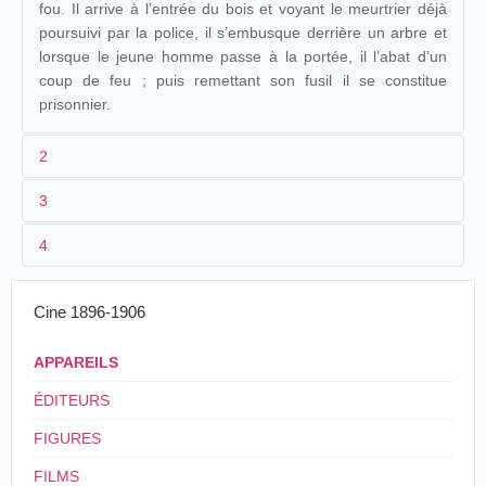
fou. Il arrive à l’entrée du bois et voyant le meurtrier déjà
poursuivi par la police, il s’embusque derrière un arbre et
lorsque le jeune homme passe à la portée, il l’abat d’un
coup de feu ; puis remettant son fusil il se constitue
prisonnier.
2
3
1
Pathé
1214
4
2
Ferdinand Zecca
Henri Ménessier
El honor
13/05/1905
Espagne
,
Barcelone
Diorama
de un
3
< 13/05/1905
115 m
padre
Cine 1896-1906
4
France
L'Honneur d'un père
, Photographie de plateau
El honor
Cinematógrafo
© Fondation Jérôme-Seydoux-Pathé
APPAREILS
15/05/1905
Espagne
,
Valence
de un
de la Paz
padre
ÉDITEURS
L'Honneur d'un père
, Photographie de plateau
El honor
© Fondation Jérôme-Seydoux-Pathé
FIGURES
16/07/1905
Cuba
,
La Havane
Costa
de un
padre
FILMS