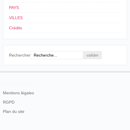
L'Honneur d'un père
, Photographie de plateau
El honor
© Fondation Jérôme-Seydoux-Pathé
PAYS
19/07/1905
Espagne
,
Tortosa
Salón Escudé
de un
padre
VILLES
El honor
Crédits
19/07/1905
Espagne
,
Vitoria
Gimeno
de un
padre
La honra
Rechercher
de un
02/09/1905
Mexique
,
Atlixco
Barreiro
/
Toscano
padre
(colores)
El honor
En savoir plus
de un
Mexique
,
Mexico
,
padre
Mentions légales
07/09/1905
Toscano
/
Barreiro
Teatro Circo Orrín
La honra
RGPD
de un
padre
Plan du site
El honor
20/09/1905
Mexique
,
Mexico
Toscano
/
Barreiro
de un