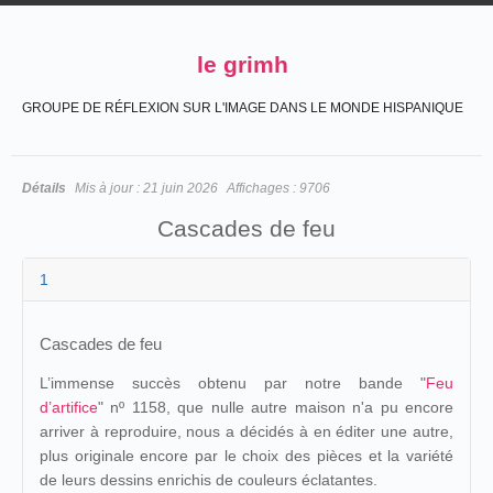
le grimh
GROUPE DE RÉFLEXION SUR L'IMAGE DANS LE MONDE HISPANIQUE
Détails
Mis à jour :
21 juin 2026
Affichages :
9706
Cascades de feu
1
Cascades de feu
L’immense succès obtenu par notre bande "
Feu
d’artifice
" nº 1158, que nulle autre maison n'a pu encore
arriver à reproduire, nous a décidés à en éditer une autre,
plus originale encore par le choix des pièces et la variété
de leurs dessins enrichis de couleurs éclatantes.