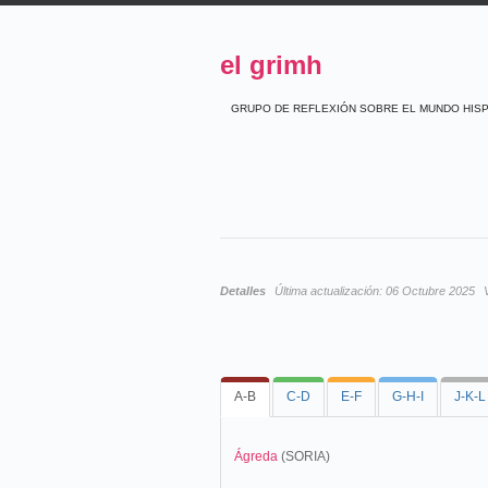
el grimh
GRUPO DE REFLEXIÓN SOBRE EL MUNDO HIS
Detalles
Última actualización:
06 Octubre 2025
A-B
C-D
E-F
G-H-I
J-K-L
Ágreda
(SORIA)