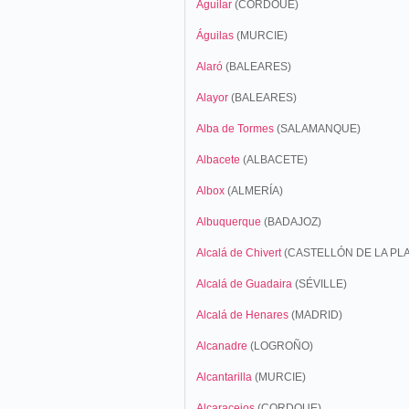
Aguilar
(CORDOUE)
Águilas
(
MURCIE)
Alaró
(BALEARES)
Alayor
(BALEARES)
Alba de Tormes
(SALAMANQUE)
Albacete
(ALBACETE)
Albox
(ALMERÍA)
Albuquerque
(BADAJOZ)
Alcalá de Chivert
(CASTELLÓN DE LA PL
Alcalá de Guadaira
(SÉVILLE)
Alcalá de Henares
(MADRID)
Alcanadre
(LOGROÑO)
Alcantarilla
(MURCIE)
Alcaracejos
(CORDOUE)