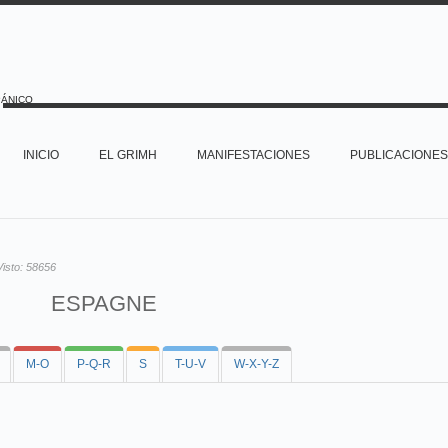
PÁNICO
INICIO
EL GRIMH
MANIFESTACIONES
PUBLICACIONES
Visto:
58656
ESPAGNE
M-O
P-Q-R
S
T-U-V
W-X-Y-Z