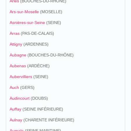
Arles
(BOUCHES-DU-RHÔNE)
Ars-sur-Moselle
(MOSELLE)
Asnières-sur-Seine
(SEINE)
Arras
(PAS-DE-CALAIS)
Attigny
(ARDENNES)
Aubagne
(BOUCHES-DU-RHÔNE)
Aubenas
(ARDÈCHE)
Aubervilliers
(SEINE)
Auch
(GERS)
Audincourt
(DOUBS)
Auffay
(SEINE INFÉRIEURE)
Aulnay
(CHARENTE INFÉRIEURE)
Aumale
(SEINE MARITIME)