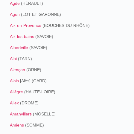
Agde
(HÉRAULT)
Agen
(LOT-ET-GARONNE)
Aix-en-Provence
(BOUCHES-DU-RHÔNE)
Aix-les-bains
(SAVOIE)
Albertville
(SAVOIE)
Albi
(TARN)
Alençon
(ORNE)
Alais
[Alès] (GARD)
Allègre
(HAUTE-LOIRE)
Allex
(DROME)
Amanvillers
(MOSELLE)
Amiens
(SOMME)