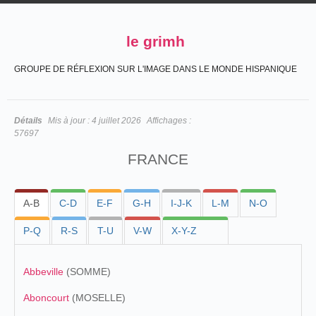
le grimh
GROUPE DE RÉFLEXION SUR L'IMAGE DANS LE MONDE HISPANIQUE
Détails
Mis à jour :
4 juillet 2026
Affichages :
57697
FRANCE
A-B
C-D
E-F
G-H
I-J-K
L-M
N-O
P-Q
R-S
T-U
V-W
X-Y-Z
Abbeville
(SOMME)
Aboncourt
(MOSELLE)