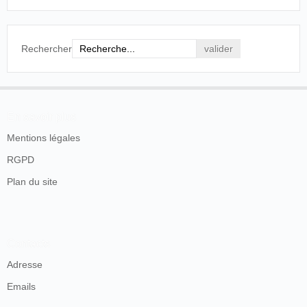
Cienfuegos, soltero, estudiante y de
25 años, y á D. Julio Artave, cuyas
generales se ignoran, á fin de que
en el término de nueve días
Rechercher
contados desde esta fecha se
presenten en este Juzgado,
Consulado 55, á descargarse de la
culpa que les resulta en la causa
que se les sigue por estafa á los
En savoir plus
Sres. A. Mondy y Compañía;
ciertos y seguros de que
Mentions légales
haciéndolo así se les oirá y
administrará justicia, y de no
RGPD
verificado se les declarará rebeldes
Plan du site
y por bastante los estrados del
Juzgado para las notificaciones y
demás trámites sucesivos.—
Habana Agosto 26 de 1886.—V.
Morales de Rada.—Bernardino
Contacts
Suárezz. 2355 E O 10.
Adresse
Gaceta de la Habana, La Habana,
Emails
sábado 11 de septiembre de 1886,
p. 3.