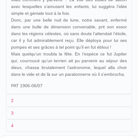
avec lesquelles s’amusent les enfants, lui suggéra l’idée
simple et géniale tout à la fois.
Donc, par une belle nuit de lune, notre savant, enfermé
dans une bulle de dimension convenable, prit son essor
dans les régions célestes, où sans doute l’attendait l’étoile,
car il y fut admirablement reçu. Elle déploya pour lui ses
pompes et ses grâces à tel point qu’il en fut ébloui !
Mais quelqu’un troubla la fête. En l’espèce ce fut Jupiter
qui, courroucé qu’un terrien ait pu parvenir au séjour des
dieux, chassa brutalement l’astronome, lequel alla choir
dans le vide et de là sur un paratonnerre où il s’embrocha.
PAT 1906-06/07
2
3
1
Pathé
1453
4
2
Gaston Velle
27/07/1906
Espagne
,
Barcelone
Diorama
3
≤06/1906