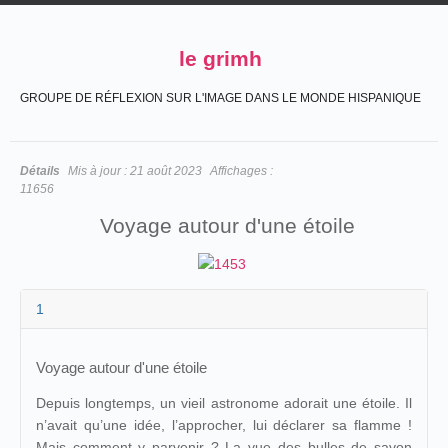
le grimh
GROUPE DE RÉFLEXION SUR L'IMAGE DANS LE MONDE HISPANIQUE
Détails
Mis à jour :
21 août 2023
Affichages :
11656
Voyage autour d'une étoile
1
Voyage autour d'une étoile
Depuis longtemps, un vieil astronome adorait une étoile. Il
n’avait qu’une idée, l’approcher, lui déclarer sa flamme !
Mais comment y parvenir ? La vue des bulles de savon