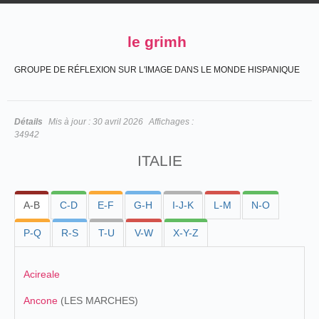
le grimh
GROUPE DE RÉFLEXION SUR L'IMAGE DANS LE MONDE HISPANIQUE
Détails
Mis à jour :
30 avril 2026
Affichages :
34942
ITALIE
A-B
C-D
E-F
G-H
I-J-K
L-M
N-O
P-Q
R-S
T-U
V-W
X-Y-Z
Acireale
Ancone
(LES MARCHES)