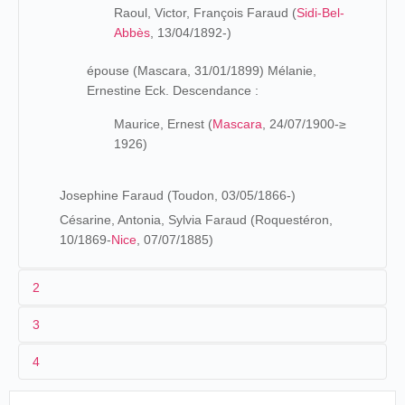
Raoul, Victor, François Faraud (
Sidi-Bel-
Abbès
, 13/04/1892-)
épouse (Mascara, 31/01/1899) Mélanie,
Ernestine Eck. Descendance :
Maurice, Ernest (
Mascara
, 24/07/1900-≥
1926)
Josephine Faraud (Toudon, 03/05/1866-)
Césarine, Antonia, Sylvia Faraud (Roquestéron,
10/1869-
Nice
, 07/07/1885)
2
3
Joseph, François Faraud, tour à tour, entrepreneur,
4
employé des Ponts et Chaussées, Agriculteur, quitte
1900
Toudon, en 1869, pour s'installer en
Algérie
(Oued
Amizour), avec toute sa famille. Victor Faraud rentre en
La Fête des narcisses. La gavotte
(19-20 mai)