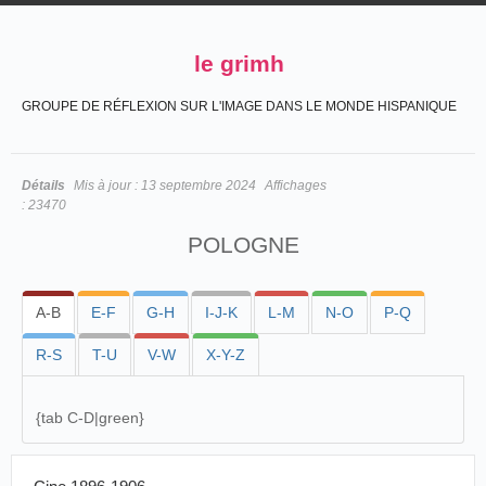
le grimh
GROUPE DE RÉFLEXION SUR L'IMAGE DANS LE MONDE HISPANIQUE
Détails
Mis à jour :
13 septembre 2024
Affichages
:
23470
POLOGNE
A-B
E-F
G-H
I-J-K
L-M
N-O
P-Q
R-S
T-U
V-W
X-Y-Z
{
tab C-D|green}