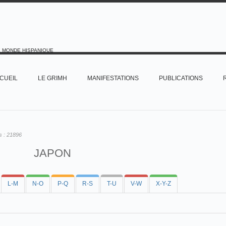
E MONDE HISPANIQUE
CUEIL
LE GRIMH
MANIFESTATIONS
PUBLICATIONS
s :
21896
JAPON
L-M
N-O
P-Q
R-S
T-U
V-W
X-Y-Z