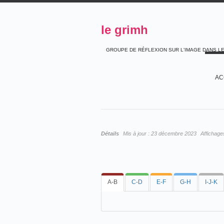
le grimh
GROUPE DE RÉFLEXION SUR L'IMAGE DANS L
AC
Détails
Mis à jour :
23 décembre 2023
Affichage
A-B
C-D
E-F
G-H
I-J-K