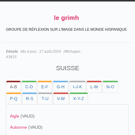
le grimh
GROUPE DE RÉFLEXION SUR L'IMAGE DANS LE MONDE HISPANIQUE
Détails
Mis à jour :
17 août 2024
Affichages :
43615
SUISSE
A-B
C-D
E-F
G-H
I-J-K
L-M
N-O
P-Q
R-S
T-U
V-W
X-Y-Z
Aigle
(VAUD)
Aubonne
(VAUD)