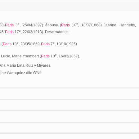
e
e
38-
Paris
3
, 25/04/1897) épouse (
Paris
10
, 18/07/1868) Jeanne, Henriette,
e
46-
Paris
17
, 22/03/1913). Descendance :
e
e
 (
Paris
10
, 23/05/1869-
Paris
7
, 13/10/1935)
e
 Lucie, Marie Ysembert (
Paris
10
, 16/03/1867).
Ana María Lina Ruiz y Miyares.
ne Waroquiez dite O'Nil.
e
i-même à
Paris
(10
), Charles, Armand Ménard fait ses débuts d'amateur, le 7
e
t de la Mairie (
Paris
). Il effectue son service, à
Bar-le-Duc
, au 94
régiment
rt, le 17 octobre 1891. Entre janvier 1892 et février 1894, il est employe comme
etelles. Dès cette époque, il alterne ses occupations professionnelles et son
er
, le 1
avril 1894, comme profesionnel, sous le nom de Dranem, à l'Electric-