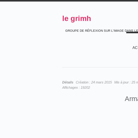
le grimh
GROUPE DE RÉFLEXION SUR L'IMAGE DANS L
AC
Détails
Création :
24 mars 2015
Mis à jour :
25 
Affichages :
19202
Arm