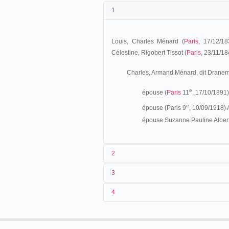
1
Louis, Charles Ménard (
Paris
, 17/12/18
Célestine, Rigobert Tissot (
Paris
, 23/11/18
Charles, Armand Ménard, dit Dranem
e
épouse
(
Paris
11
, 17/10/1891)
e
épouse (Paris 9
, 10/09/1918) 
épouse Suzanne Pauline Alberti
2
3
Fils de bijoutier, apprenti bijoutier lu
4
septembre 1890, au grand café-restauran
1901
d'infanterie. il épouse Lucie-Marie Ysembe
garçon de magasin chez un marchand de br
Le Salut de Dranem
(
Pathé
)
goût pour la scène. Finalement, il débute