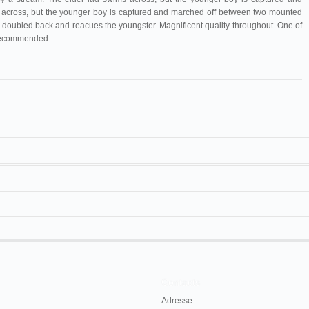
 across, but the younger boy is captured and marched off between two mounted
oubled back and reacues the youngster. Magnificent quality throughout. One of
 recommended.
A. de Diego
164
cio
Enrique Rosas
Los niños vagabundos
175 m/575 ft
Diorama
Pequeños vagabundos
Los pequeños
El Buen Tono
vagabundos
Contacts
beu
cinematógrafo
Los niños vagabundos
Adresse
Los Pequeños