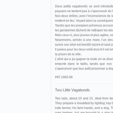
Deux petits vagabonds se sont introduits
paysans ne tardent pas à s’apercevoir du la
Nos deux drôles, avec l’inconscience de le
mettent en feu. Voyant alors la conséquence
Tandis que les pompiers prévenus accoure
les gendarmes tâchent de rattraper les deux
Mais ceux-ci, plus jeunes et plus agiles, vo
Néanmoins, arrivés à une mare, l’un des d
suivre son aîné est bientôt rejoint et saisi
Il paiera pour les deux voilà tout et il e
la prison de la ville.
L’aîné qui a pu gagner la route en se dissi
emporte dans le taillis, tandis que no
s’apercevoir que leur petit prisonnier a dis
PAT 1905-08
Two Little Vagabonds
Two lads, about 10 and 15, steal from fa
They prepare a breakfast by lighting hay b
irate farmer, his farm hands, and a dog. T
over hedges, but are brought to a stop 