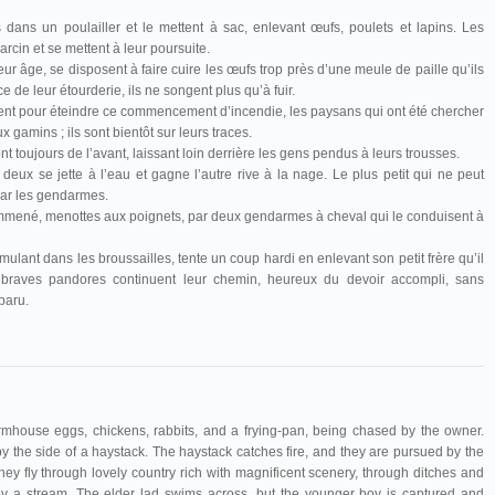
 dans un poulailler et le mettent à sac, enlevant œufs, poulets et lapins. Les
rcin et se mettent à leur poursuite.
ur âge, se disposent à faire cuire les œufs trop près d’une meule de paille qu’ils
 de leur étourderie, ils ne songent plus qu’à fuir.
nt pour éteindre ce commencement d’incendie, les paysans qui ont été chercher
 gamins ; ils sont bientôt sur leurs traces.
nt toujours de l’avant, laissant loin derrière les gens pendus à leurs trousses.
eux se jette à l’eau et gagne l’autre rive à la nage. Le plus petit qui ne peut
 par les gendarmes.
st emmené, menottes aux poignets, par deux gendarmes à cheval qui le conduisent à
mulant dans les broussailles, tente un coup hardi en enlevant son petit frère qu’il
s braves pandores continuent leur chemin, heureux du devoir accompli, sans
paru.
rmhouse eggs, chickens, rabbits, and a frying-pan, being chased by the owner.
y the side of a haystack. The haystack catches fire, and they are pursued by the
hey fly through lovely country rich with magnificent scenery, through ditches and
by a stream. The elder lad swims across, but the younger boy is captured and