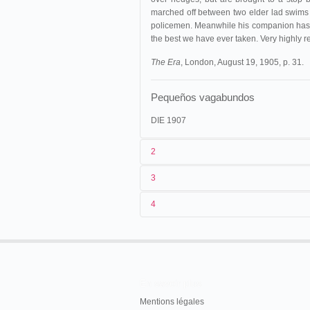
marched off between two elder lad swims
policemen. Meanwhile his companion has d
the best we have ever taken. Very highly
The Era
, London, August 19, 1905, p. 31.
Pequeños vagabundos
DIE 1907
2
3
1
Pathé
1245
4
2
Lucien Nonguet
16/08/1905
Mexique
,
Mexico
, Riva Pala
3
≤ 16/08/1905
19/08/1905
Espagne
,
Barcelone
4
France
25/09/1905
Mexique
,
Mexico
En savoir plus
17/10/1905
Mexique
,
Mexico
, Teatro Ar
Mentions légales