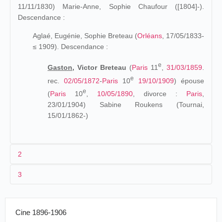
11/11/1830) Marie-Anne, Sophie Chaufour ([1804]-).
Descendance :
Aglaé, Eugénie, Sophie Breteau (
Orléans
, 17/05/1833-
≤ 1909). Descendance :
e
Gaston,
Victor Breteau
(
Paris
11
,
31/03/1859
.
e
rec.
02/05/1872
-
Paris
10
19/10/1909
) épouse
e
(
Paris
10
,
10/05/1890
, divorce :
Paris
,
23/01/1904
) Sabine Roukens (Tournai,
15/01/1862-)
2
3
Les origines (1859-1896)
Fils d'Aglaé Breteau, modiste, et de père non dénommé,
1897
Gaston Breteau est reconnu par sa mère en 1872. Il
Cine 1896-1906
Dentiste
(
Lumière
)