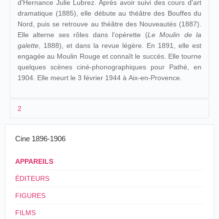
d'Hernance Julie Lubrez. Après avoir suivi des cours d'art
dramatique (1885), elle débute au théâtre des Bouffes du
Nord, puis se retrouve au théâtre des Nouveautés (1887).
Elle alterne ses rôles dans l'opérette (
Le Moulin de la
galette
, 1888), et dans la revue légère. En 1891, elle est
engagée au Moulin Rouge et connaît le succès. Elle tourne
quelques scènes ciné-phonographiques pour Pathé, en
1904. Elle meurt le 3 février 1944 à Aix-en-Provence.
2
1904
Cine 1896-1906
Le Fiacre
(Pathé)
APPAREILS
Les Vierges
(Pathé)
ÉDITEURS
Berceuse verte
(Pathé)
FIGURES
FILMS