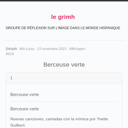
le grimh
GROUPE DE RÉFLEXION SUR L'IMAGE DANS LE MONDE HISPANIQUE
Détails
Mis à jour :
15 novembre 2023
Affichages :
8418
Berceuse verte
1
Berceuse verte
Berceuse verte
Nuevas canciones, cantadas con la mímica por Yvette
Guilbert.