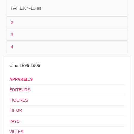
PAT 1904-10-es
2
3
1
Pathé
1094
4
2
n.c.
Yvette Guilbert
3
< 10/1904
45 m
Cine 1896-1906
4
APPAREILS
ÉDITEURS
FIGURES
FILMS
PAYS
VILLES