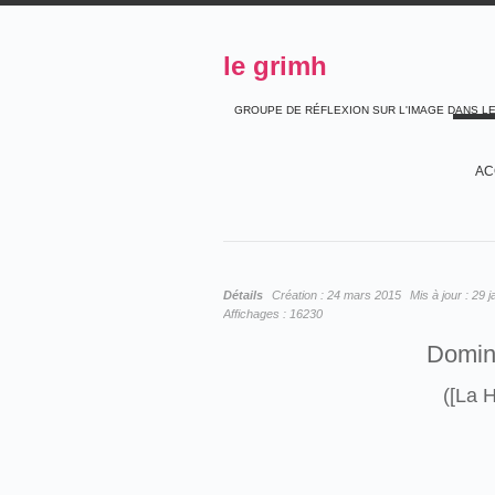
le grimh
GROUPE DE RÉFLEXION SUR L'IMAGE DANS L
AC
Détails
Création :
24 mars 2015
Mis à jour :
29 j
Affichages :
16230
Domin
([La 