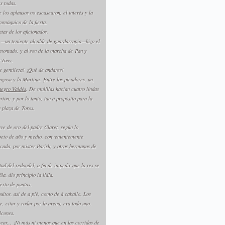
s todas.
 los aplausos no escasearon, el interés y la
romáquico de la fiesta.
tas de los aficionados.
 —un teniente alcalde de guardarropía—hizo el
 montado, y al son de la marcha de
Pan y
r Tony.
 gentileza! ¡Qué de andares!
agosa y la Martina
.
Entre los picadores, un
egro Valdés
. De mulillas hacían cuatro lindas
rtón; y por lo tanto, tan á propósito para la
a plaza de
Toros.
ave de oro
del padre Claret, según lo
peto de año y medio, convenientemente
cada, por mister Parish, y otros hermanos de
ad del redondel, á fin de impedir que la res se
a, dio principio la lidia.
ierto de puntas.
ultos, así de a pié, como de á caballo. Los
, citar y rodar por la arena, era todo uno.
lcones.
ear... ¡Ni más ni menos que en las corridas de