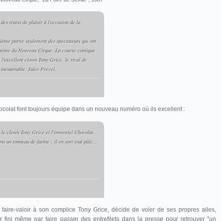
es trains de plaisir à l'occasion de la
ième partie seulement des spectateurs qui ont
tomime du Nouveau Cirque. La course comique
l'excellent clown Tony Grice, le rival de
 inénarrable. Jules Prével.
ocolat font toujours équipe dans un nouveau numéro où ils excellent :
r le clown Tony Grice et l'immortel Chocolat.
s un tonneau de farine ; il en sort tout pâle...
e faire-valoir à son complice Tony Grice, décide de voler de ses propres ailes,
 fini même par faire passer des entrefilets dans la presse pour retrouver "un