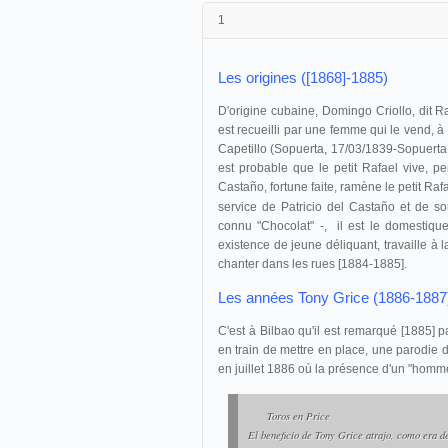
1
Les origines ([1868]-1885)
D'origine cubaine, Domingo Criollo, dit R
est recueilli par une femme qui le vend, à
Capetillo (Sopuerta, 17/03/1839-Sopuerta
est probable que le petit Rafael vive, p
Castaño, fortune faite, ramène le petit Raf
service de Patricio del Castaño et de s
connu "Chocolat" -, il est le domestiqu
existence de jeune déliquant, travaille à 
chanter dans les rues [1884-1885].
Les années Tony Grice (1886-1887
C'est à Bilbao qu'il est remarqué [1885] 
en train de mettre en place, une parodie d
en juillet 1886 où la présence d'un "homm
Toros en Price
El beneficio de Tony Grice atrajo, como era de