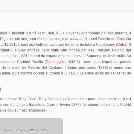
afael "Chocolat" est né vers 1868, à [La Havane]. Abandonné par ses parents, il
 l'âge de huit ans, pour dix-huit onces, à un
indiano
, Manuel Patricio del Castaño
, 5/11/1915),
parti aux Antilles, avec ses frères, et
installé à Cienfuegos (
Cuba
). Il
endant quelques années, dans cette ville fondée par des Français. Patricio del
ael en juillet 1881, à bord du
vapeur Antonio López
,
à Sopuerta,
où il s'installe. Au
on épouse Caridad Padilla (
Cienfuegos
, 1848-?) - nom sous lequel est parfois
e de la mère de Patricio del Castaño. Il
fugue peu après [1883] et mène une
la mine, puis comme docker et groom à Bilbao, il lui arrive aussi de danser et de
)
par le clown Tony-Grice (Tony-Greace) qui l'embauche pour un spectacle qu'il est
e corrida. Joué à Barcelone (janvier-février 1886), le numéro est repris à Madrid
e de couleur" est remarquée :
 suponer, al circo de la Plaza del Rey