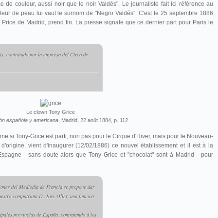
e de couleur, aussi noir que le noir Valdés". Le journaliste fait ici référence au
uleur de peau lui vaut le surnom de "Negro Valdés".
C'est le 25 septembre 1886
 Price de Madrid, prend fin. La presse signale que ce dernier part pour Paris le
ís, contratado por la empresa del Circo de
Le clown Tony Grice
ión española y americana
, Madrid, 22 août 1884, p. 112
 si Tony-Grice est parti, non pas pour le Cirque d'Hiver, mais pour le Nouveau-
d'origine, vient d'inaugurer (12/02/1886) ce nouvel établissement et il est à la
n Espagne - sans doute alors que Tony Grice et "chocolat" sont à Madrid - pour
ciones del Mediodía de Francia se propone dar
uestro compatriota D. José Oller, una función
ncipales provincias de España, contratando á los