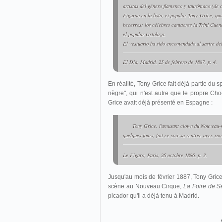
artistas del género flamenco y taurómaco (de c
Figuran en la lista, ei popular Tony-Grice, qui
becerros; los célebres cantaores la Trini Cuen
el popular Ostolaza.
El vestuario ha sido encomendado al sastre del
El Dia
, Madrid, 25 de febrero de 1887, p. 4.
En réalité, Tony-Grice fait déjà partie du
nègre", qui n'est autre que le propre Choc
Grice avait déjà présenté en Espagne :
Tony Grice, l'amusant clown du Nouveau-C
quelques jours, fait ce soir sa rentrée avec so
Le Figaro
, Paris, 26 octobre 1886, p. 3.
Jusqu'au mois de février 1887, Tony Gric
scène au Nouveau Cirque,
La Foire de Sé
picador qu'il a déjà tenu à Madrid.