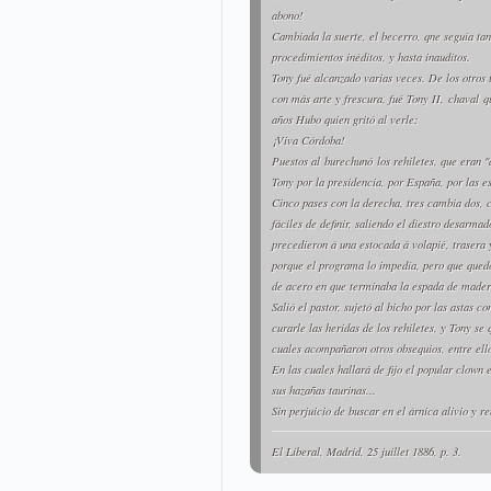
abono!
Cambiada la suerte, el becerro, qne seguía tan
procedimientos inéditos, y hasta inauditos.
Tony fué alcanzado varias veces. De los otros t
con más arte y frescura, fué Tony II,
chaval
qu
años Hubo quien gritó al verle:
¡Viva Córdoba!
Puestos al
burechunó
los rehiletes, que eran "
Tony por la presidencia, por España, por las e
Cinco pases con la derecha, tres cambia dos, c
fáciles de definir, saliendo el diestro desarma
precedieron á una estocada á volapié, trasera 
porque el programa lo impedía, pero que qued
de acero en que terminaba la espada de mader
Salió el pastor, sujetó al bicho por las astas c
curarle las heridas de los rehiletes, y Tony se
cuales acompañaron otros obsequios, entre ello
En las cuales hallará de fijo el popular clown 
sus hazañas taurinas...
Sin perjuicio de buscar en el árnica alivio y r
El Liberal
, Madrid, 25 juillet 1886, p. 3.