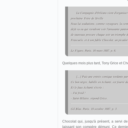
La Compagnie d'Orléans vient d'organiser d
prochaine
Foire de
Séville
Nous lui souhaitons, comme voyageurs, la cent
déjà vu ou qui viendront voir l'amusante pan
de taureaux procure chaque soir un triomphe à 
Frascuelo, et à son fidèle Chocolat, un picador
Le Figaro
, Paris, 16 mars 1887, p. 6.
Quelques mois plus tard, Tony Grice et Ch
[...] Puis une entrée comique tordante pa
Ce bon nègre, habillé en Achanti, est fourré dan
Et le faux Achanti s'écrie :
- J'ai froid !
- Saint-Hilaire, répond Grice.
Gil Blas
, Paris, 10 octobre 1887, p. 3.
Chocolat qui, jusqu'à présent, a servi d
laissant son compère démuni. Ce dernier