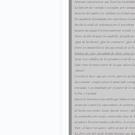
inmensa concurrencia, que llenó las localidade
La función fué variada y escogida; pero aunque
atención del público se cifraban en el final tau
No quedaron defraudadas las esperanzas en pun
Hecha la señal de ordenanza por el presidente
despejo un alguacil primorosamente vestido y
Toros
, desfiló después la cuadrilla, dirigida po
¡Qué de hechurasl ¡Qué de contoneos! ¡Qué de
Entre los banderilleros iba una émula de
la Fr
hombre de color, tan subido de
idem
como el n
jacas. Los caballos de los picadores eran de ca
lidia como la mayor parte de los que salen a l
¡
Tararí!
Corrida la llave, que por cierto, parecía
La ll
descomunal,
rompió
plaza el anunciado cornú
ensogado, y acompañado por el pastor de la va
la Paz y Caridad.
Sujeta la maroma á una anilla que había en mit
arrancase contra los espectadores de primera fil
El bicho era retinto, listón, fino de remos y ab
Se arrancaba con coraje contra toda clase de b
picadores llevaron tumbos soberbios. Acercarse
Tony, al hacer los quites, sufrió un par de revo
La dirección del ruedo dejaba bastante que des