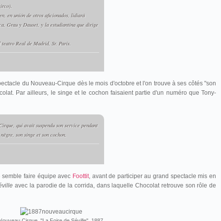
irco).
en, en unión de otros aficionados, lidiará
ca, Grau y Dauset, y la estudiantina que dirige
 teatro Real de Madrid, Sr. Paris.
 spectacle du Nouveau-Cirque dès le mois d'octobre et l'on trouve à ses côtés "son
olat. Par ailleurs, le singe et le cochon faisaient partie d'un numéro que Tony-
irque, qui avait suspendu son service pendant
n nègre, son singe et son cochon.
e semble faire équipe avec
Foottit
, avant de participer au grand spectacle mis en
ville
avec la parodie de la corrida, dans laquelle Chocolat retrouve son rôle de
Nouveau Cirque, "La Foire de Séville", 1887