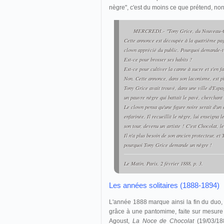
nègre", c'est du moins ce que prétend, no
MERCREDI.- "Tony Grice, du Nouveau-Ci
Cette annonce est découpée à la quatrième pag
clown apprécié du public. Pourquoi demande-t-
Est-ce pour brosser ses habits ?
Est-ce pour cultiver la canne à sucre et s'en f
Non. Cette annonce, dans son laconisme, est pl
Tony Grice avait trouvé, dans une ville d'Espag
un pauvre nègre qui battait le pavé, cherchant
Le clown pensa qu'une figure noire serait d'un 
enfarinée. Il recueillit le nègre, lui enseigna l
son tour, devenu un
artiste
! C'est Chocolat, le
Il n'a plus besoin de son ancien protecteur, et T
pourquoi Tony Grice demande un nègre !
Le Matin
, Paris, 2 février 1888, p. 3.
Les années solitaires (1888-1894)
L'année 1888 marque ainsi la fin du duo, 
grâce à une pantomime, faite sur mesure 
Agoust,
La Noce de Chocolat
(19/03/18