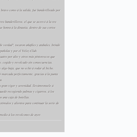
 bravo como á la salida, fué banderilleado por
res banderilleros, el que se acercó á la res
e honra á la dinastía, dentro de sus cortos
de verdad", tocaron añafiles y atabales, brindó
spañolas y por el Veloz-Club.
uatro por alto y otros más pintorescos que
do, cogido y revolcado sin consecuencias,
y algo baja, que no echó á rodar al bicho,
ó marcada perfectamente, gracias á la punta
a.
on gran vigor y serenidad, llevámronsele á
 quedó recogiendo palmas y cigarros, á los
s una caja de botellas.
estímulos y alientos para continuar la serie de
emedio á los revolcones de ayer.