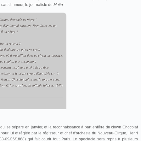
n sans humour, le journaliste du
Matin
:
rque, demande un nègre."
e d'un journal parisien. Tony Grice est un
il un nègre ?
aire un revenu ?
us douloureuse qu'on ne croit.
ne, où il travaillait dans un cirque de passage,
 un emploi, une occupation.
contraste saisissant à côté de sa face
e métier, et le nègre errant d'autrefois est, à
 fameux Chocolat qui se marie tous les soirs.
ony Grice est triste, la solitude lui pèse. Voilà
qui se sépare en janvier, et la reconnaissance à part entière du clown Chocolat
pour lui et réglée par le régisseur et chef d'orcheste du Nouveau-Cirque, Henri
88-09/06/1888) qui fait courir tout Paris. Le spectacle sera repris à plusieurs