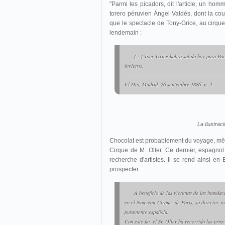
"Parmi les picadors, dit l'article, un homm
torero péruvien Ángel Valdés, dont la co
que le spectacle de Tony-Grice, au cirque
lendemain :
[...] Tony Grice habrá salido hoy para Par
invierno.
El Día
, Madrid, 26 septembre 1886, p. 3.
La Ilustrac
Chocolat est probablement du voyage, même
Cirque de M. Oller. Ce dernier, espagnol 
recherche d'artistes. Il se rend ainsi e
prospecter :
A beneficio de las víctimas de las inunda
en el Nouveau-Cirque, de París, su director, n
puramente española.
Con este fin, el Sr. Oller ha recorrido las pri