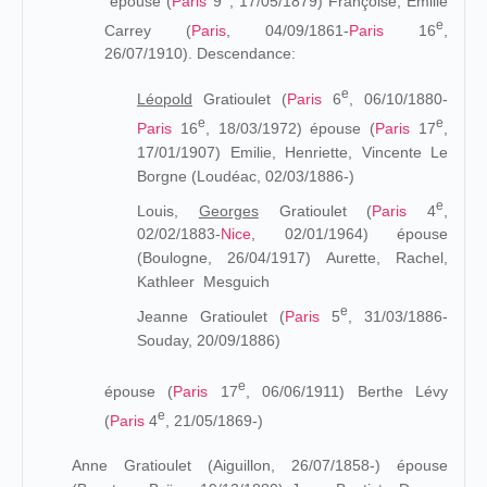
épouse (
Paris
9
, 17/05/1879) Françoise, Émilie
e
Carrey (
Paris
, 04/09/1861-
Paris
16
,
26/07/1910
). Descendance:
e
Léopold
Gratioulet (
Paris
6
, 06/10/1880-
e
e
Paris
16
, 18/03/1972
) épouse (
Paris
17
,
17/01/1907) Emilie, Henriette, Vincente Le
Borgne (Loudéac, 02/03/1886-)
e
Louis,
Georges
Gratioulet (
Paris
4
,
02/02/1883-
Nice
, 02/01/1964) épouse
(Boulogne, 26/04/1917) Aurette, Rachel,
Kathleer Mesguich
e
Jeanne Gratioulet (
Paris
5
, 31/03/1886-
Souday, 20/09/1886)
e
épouse (
Paris
17
, 06/06/1911) Berthe Lévy
e
(
Paris
4
, 21/05/1869-)
Anne Gratioulet (Aiguillon, 26/07/1858-) épouse