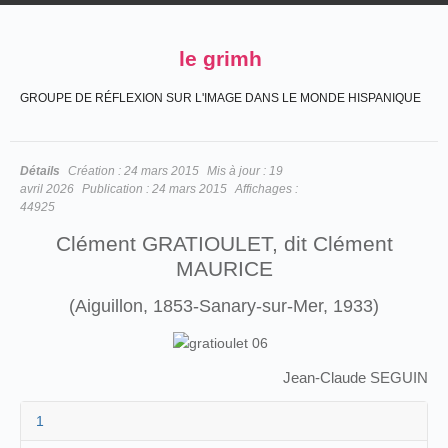
le grimh
GROUPE DE RÉFLEXION SUR L'IMAGE DANS LE MONDE HISPANIQUE
Détails
Création :
24 mars 2015
Mis à jour :
19
avril 2026
Publication :
24 mars 2015
Affichages :
44925
Clément GRATIOULET, dit Clément
MAURICE
(Aiguillon, 1853-Sanary-sur-Mer, 1933)
Jean-Claude SEGUIN
1