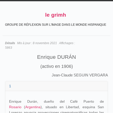
le grimh
GROUPE DE RÉFLEXION SUR L'IMAGE DANS LE MONDE HISPANIQUE
Détails
Mis à jour :
8 novembre 2021
Affichages :
5863
Enrique DURÁN
(activo en 1906)
Jean-Claude SEGUIN VERGARA
1
Enrique Durán, dueño del Café Puerto de
Rosario
(
Argentina
),
situado en Libertad, esquina San
Lorenzo anuncia proyecciones cinematográficas todas las