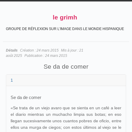
le grimh
GROUPE DE RÉFLEXION SUR L'IMAGE DANS LE MONDE HISPANIQUE
Détails
Création :
24 mars 2015
Mis à jour :
21
août 2025
Publication :
24 mars 2015
Se da de comer
1
Se da de comer
«Se trata de un viejo avaro que se sienta en un café a leer
el diario mientras un muchacho limpia sus botas; en eso
llegan sucesivamente unos cuantos pobres de oficio, entre
ellos una murga de ciegos; con estos últimos al viejo se le