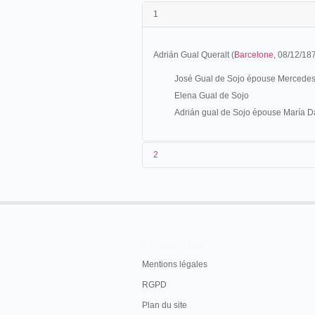
1
Adrián Gual Queralt (
Barcelone
, 08/12/18
José Gual de Sojo épouse Mercede
Elena Gual de Sojo
Adrián gual de Sojo épouse María D
2
LOS ESPECTÁCULOS GRANER (OCTUBRE 1
L'Esquella de la T
En savoir plus
A finales de 1904, se va a inaugurar en
Mentions légales
espectáculos imaginados por el pintor
Ll
RGPD
Salvador Alarma, y el dramaturgo
Adrià 
vanguardia barcelonesa de principio de s
Plan du site