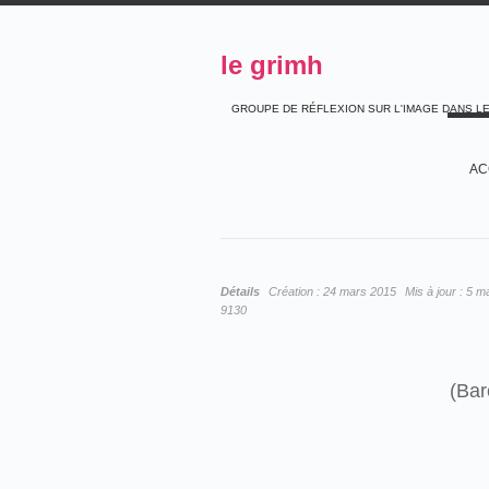
le grimh
GROUPE DE RÉFLEXION SUR L'IMAGE DANS L
AC
Détails
Création :
24 mars 2015
Mis à jour :
5 m
9130
(Bar