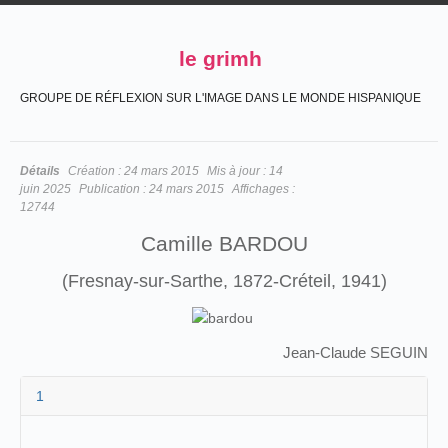
le grimh
GROUPE DE RÉFLEXION SUR L'IMAGE DANS LE MONDE HISPANIQUE
Détails
Création :
24 mars 2015
Mis à jour :
14
juin 2025
Publication :
24 mars 2015
Affichages :
12744
Camille BARDOU
(Fresnay-sur-Sarthe, 1872-Créteil, 1941)
Jean-Claude SEGUIN
1