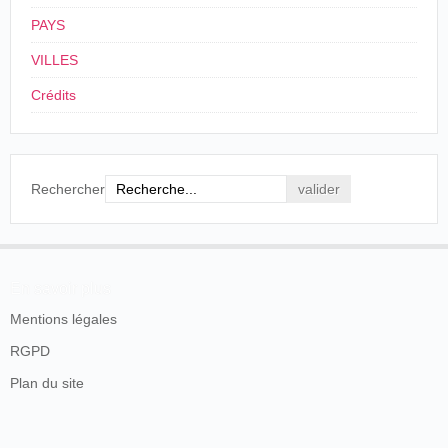
mètres comme un effort prodigieux de la maison
PAYS
Pathé. N'avait-on pas obtenu les voitures de Trianon
e fait jouer les eaux du bassin de Neptune de
VILLES
Versailles ? Il y eut à ce sujet des protestations dans
les journaux, voire une interpellation à la Chambre
Crédits
et le ministre de l'époque fut près de démissionner !
Guilaume-Michel Coissac,
Histoire du
cinématographe
, Paris, Cinéopse/Gauthier-Villars,
1925, p. 417.
Rechercher
Camille Bardou joue également dans bon nombre de films
de
Victorin Jasset
:
En savoir plus
M. LANGLOIS.-On m'a dit qu'il y avait un
Mentions légales
acteur qui jouait dans chacun de ses films [de
Jasset], tout au moins dans la plupart. Camille
RGPD
Bardou. Je l'avais connu à Orly quand j'allais voir
M. Méliès. C'est Modot qui m'a dit : une personne
Plan du site
qui a bien connu Jasset, c'est Bardou.
M. BOSC.-Il le connaissait intimement. C'était un
peu l'âne damné de Jasset.