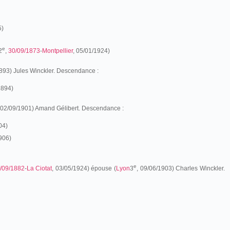
5)
e
2
,
30/09/1873
-
Montpellier
, 05/01/1924)
893) Jules Winckler. Descendance :
1894)
 02/09/1901) Amand Gélibert. Descendance :
04)
906)
e
/09/1882
-
La Ciotat
, 03/05/1924) épouse (
Lyon
3
,
09/06/1903) Charles Winckler.