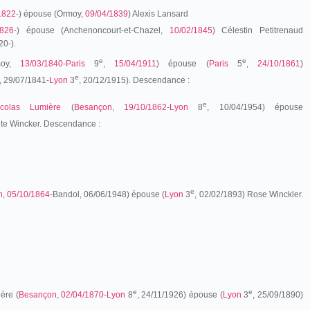
1822
-) épouse (Ormoy,
09/04/1839
) Alexis Lansard
1826
-) épouse (Anchenoncourt-et-Chazel,
10/02/1845
) Célestin Petitrenaud
20-).
e
e
oy,
13/03/1840
-
Paris
9
,
15/04/1911
) épouse (
Paris
5
,
24/10/1861
)
e
, 29/07/1841-
Lyon
3
, 20/12/1915). Descendance :
e
colas Lumière
(
Besançon
,
19/10/1862
-
Lyon
8
, 10/04/1954) épouse
te Wincker. Descendance :
e
n
,
05/10/1864
-Bandol, 06/06/1948) épouse (
Lyon
3
, 02/02/1893)
Rose Winckler.
e
e
ère (
Besançon
,
02/04/1870
-
Lyon
8
, 24/11/1926
) épouse (
Lyon
3
, 25/09/1890)