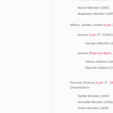
Marcel Winckler (1892)
Madeleine Winckler (189
Mélina, Juliette Lumière (
Lyon
e
épouse (
Lyon
3
,
31/08/1
Georges Winckler (
épouse (
Évian-les-Bains
,
Hélène Gélibert (19
Marcelle Gélibert (1
e
Francine (France) (
Lyon
2
,
18
Descendance :
Odette Winckler (1904)
Henriette Winckler (1906)
André Winckler (1909)