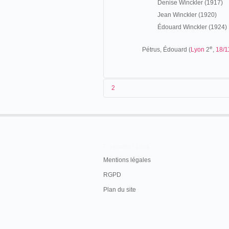
Denise Winckler (1917)
Jean Winckler (1920)
Édouard Winckler (1924)
e
Pétrus, Édouard (
Lyon
2
,
18/1
2
Les origines (1840-1861)
Fils d'un vigneron et d'une sage-femme, A
Quelques mois plus tard, la
famille est
En savoir plus
épouse, en 1845, Célestin Petitrenaud. 
Mentions légales
femme, quant à leur fils, âgé d'un an,
recensement suivant
(1851), les informat
RGPD
mention "vivant du travail de ses parents".
Plan du site
"Maison natale d'Antoine Lumière, père de M
Saô