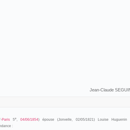
Jean-Claude SEGUI
e
-
Paris
5
,
04/06/1854
) épouse (Jonvelle, 02/05/1821) Louise Huguenin
ndance :