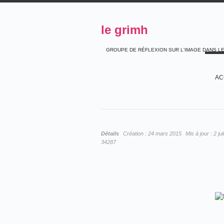
le grimh
GROUPE DE RÉFLEXION SUR L'IMAGE DANS L
AC
Détails
Création :
24 mars 2015
Mis à jour :
2 ju
34287