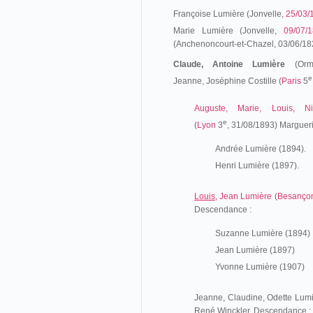
Françoise Lumière (Jonvelle,
25/03/
Marie Lumière (Jonvelle,
09/07/
(Anchenoncourt-et-Chazel, 03/06/18
Claude, Antoine Lumière
(Orm
e
Jeanne, Joséphine Costille (
Paris
5
Auguste, Marie, Louis, Ni
e
(
Lyon
3
,
31/08/1893) Margueri
Andrée Lumière (1894).
Henri Lumière (1897).
Louis
, Jean Lumière
(
Besanço
Descendance :
Suzanne Lumière (1894)
Jean Lumière (1897)
Yvonne Lumière (1907)
Jeanne, Claudine, Odette Lumi
René Winckler. Descendance :