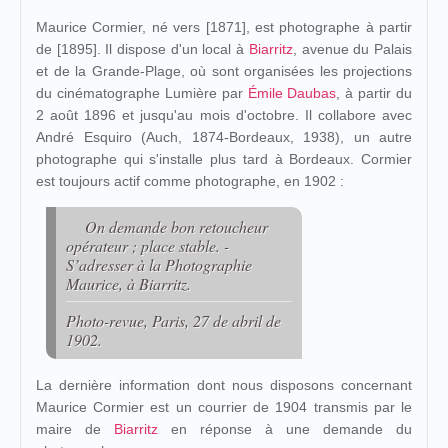
Maurice Cormier, né vers [1871], est photographe à partir
de [1895]. Il dispose d'un local à
Biarritz
, avenue du Palais
et de la Grande-Plage, où sont organisées les projections
du cinématographe Lumière par
Émile Daubas
, à partir du
2 août 1896 et jusqu'au mois d'octobre. Il collabore avec
André Esquiro (Auch, 1874-Bordeaux, 1938), un autre
photographe qui s'installe plus tard à Bordeaux. Cormier
est toujours actif comme photographe, en 1902 :
On demande bon retoucheur
opérateur ; place stable. -
S’adresser à la Photographie
Maurice, à Biarritz.
Photo-revue
, Paris, 27 de abril de
1902.
La dernière information dont nous disposons concernant
Maurice Cormier est un courrier de 1904 transmis par le
maire de
Biarritz
en réponse à une demande du