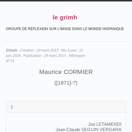
le grimh
GROUPE DE RÉFLEXION SUR L'IMAGE DANS LE MONDE HISPANIQUE
Détails
Création :
24 mars 2015
Mis à jour :
21
juin 2026
Publication :
24 mars 2015
Affichages :
8774
Maurice CORMIER
([1871]-?)
1
Jon LETAMENDI
Jean-Claude SEGUIN VERGARA