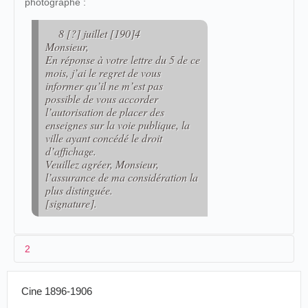
photographe :
8 [?] juillet [190]4
Monsieur,
En réponse à votre lettre du 5 de ce
mois, j’ai le regret de vous
informer qu’il ne m’est pas
possible de vous accorder
l’autorisation de placer des
enseignes sur la voie publique, la
ville ayant concédé le droit
d’affichage.
Veuillez agréer, Monsieur,
l’assurance de ma considération la
plus distinguée.
[signature].
2
Cine 1896-1906