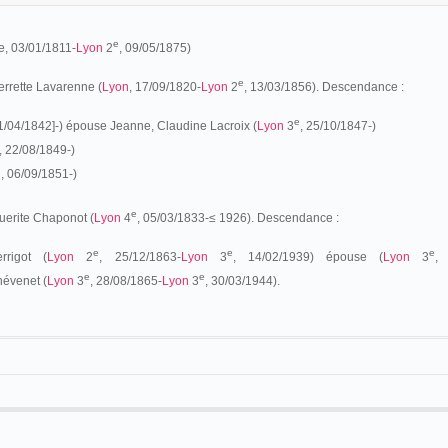
e
re, 03/01/1811-
Lyon
2
, 09/05/1875
)
e
errette Lavarenne (
Lyon
, 17/09/1820-
Lyon
2
, 13/03/1856). Descendance :
e
11/04/1842]-) épouse Jeanne, Claudine Lacroix (
Lyon
3
, 25/10/1847-
)
, 22/08/1849-)
n
, 06/09/1851-)
e
uerite Chaponot (
Lyon
4
, 05/03/1833-≤ 1926)
. Descendance :
e
e
e
rigot (
Lyon
2
, 25/12/1863-
Lyon
3
, 14/02/1939) épouse
(
Lyon
3
,
e
e
évenet (
Lyon
3
, 28/08/1865-
Lyon
3
, 30/03/1944
).
 appartient à une famille cultivée et artiste du côté de sa mère. Son grand-père
Chaponot, facteur de piano, et sa propre mère est professeur de peinture. Mère et