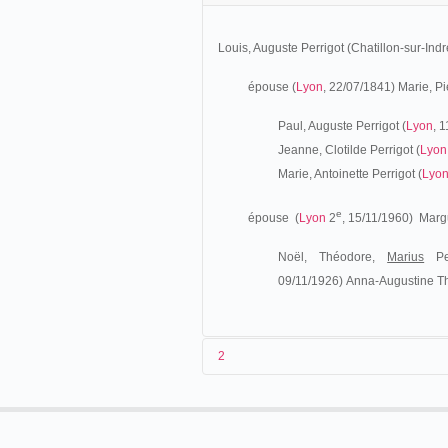
Louis, Auguste Perrigot (Chatillon-sur-Ind
épouse (
Lyon
, 22/07/1841) Marie, Pi
Paul, Auguste Perrigot (
Lyon
, 
Jeanne, Clotilde Perrigot (
Lyon
Marie, Antoinette Perrigot (
Lyo
e
épouse (
Lyon
2
, 15/11/1960)
Marg
Noël, Théodore,
Marius
Per
09/11/1926)
Anna-Augustine Th
2
Fils d'un père menuisier, Marius Perrigot
maternel est instituteur, son oncle Émile 