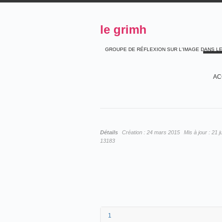
le grimh
GROUPE DE RÉFLEXION SUR L'IMAGE DANS L
AC
Détails
Création :
24 mars 2015
Mis à jour :
21 j
13183
1