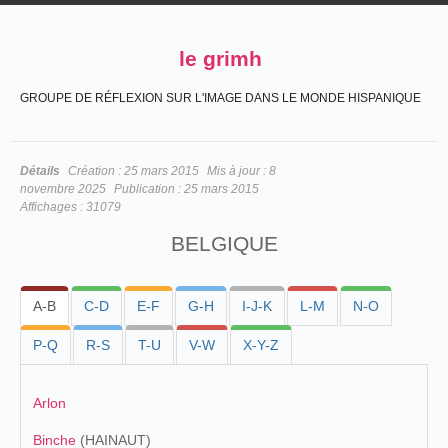
le grimh
GROUPE DE RÉFLEXION SUR L'IMAGE DANS LE MONDE HISPANIQUE
Détails
Création :
25 mars 2015
Mis à jour :
8
novembre 2025
Publication :
25 mars 2015
Affichages :
31079
BELGIQUE
A-B
C-D
E-F
G-H
I-J-K
L-M
N-O
P-Q
R-S
T-U
V-W
X-Y-Z
Arlon
Binche
(HAINAUT)