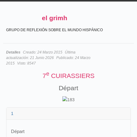
el grimh
GRUPO DE REFLEXIÓN SOBRE EL MUNDO HISPÁNICO
Detalles
Creado:
24 Marzo 2015
Última
actualización:
21 Junio 2026
Publicado:
24 Marzo
2015
Visto:
8547
e
7
CUIRASSIERS
Départ
1
Départ