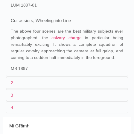
LUM 1897-01
Cuirassiers, Wheeling into Line
The above four scenes are the best military subjects ever
photographed, the
calvary charge
in particular being
remarkably exciting. It shows a complete squadron of
regular cavalry approaching the camera at full galop, and
coming to a sudden halt immediately in the foreground.
MB 1897
2
3
1
Lumière 183 (AS 882), Maguire & Baucus 1183
4
2
n.c.
14/06/1896
France
, Lille
Cinématographe Lumière
3
02/06/1896-05/06/1896
08/03/1897
France
,
Lyon
C
inématographe Lumière
Mi GRimh
4
France
, Beligneux, camp de La Valbonne