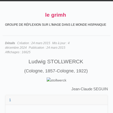
le grimh
GROUPE DE RÉFLEXION SUR L'IMAGE DANS LE MONDE HISPANIQUE
Détails
Création :
24 mars 2015
Mis à jour :
4
décembre 2024
Publication :
24 mars 2015
Affichages :
16625
Ludwig STOLLWERCK
(Cologne, 1857-Cologne, 1922)
Jean-Claude SEGUIN
1