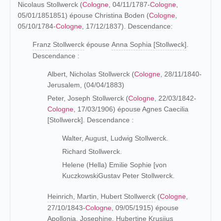
Nicolaus Stollwerck (
Cologne
, 04/11/1787-
Cologne
,
05/01/1851851) épouse Christina Boden (
Cologne
,
05/10/1784-
Cologne
, 17/12/1837). Descendance:
Franz Stollwerck
épouse
Anna Sophia [Stollweck]
.
Descendance :
Albert, Nicholas Stollwerck (
Cologne
, 28/11/1840-
Jerusalem, (04/04/1883)
Peter, Joseph Stollwerck (
Cologne
, 22/03/1842-
Cologne
, 17/03/1906) épouse Agnes Caecilia
[Stollwerck]. Descendance :
Walter, August, Ludwig Stollwerck.
Richard Stollwerck.
Helene (Hella) Emilie Sophie [von
KuczkowskiGustav Peter Stollwerck.
Heinrich, Martin, Hubert Stollwerck
(
Cologne
,
27/10/1843-
Cologne
, 09/05/1915) épouse
Apollonia, Josephine, Hubertine Krusiius