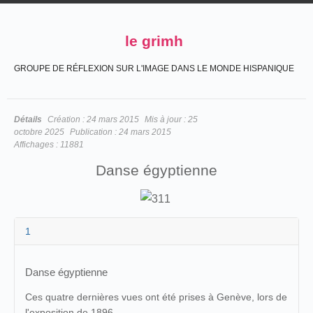
le grimh
GROUPE DE RÉFLEXION SUR L'IMAGE DANS LE MONDE HISPANIQUE
Détails
Création :
24 mars 2015
Mis à jour :
25
octobre 2025
Publication :
24 mars 2015
Affichages :
11881
Danse égyptienne
1
Danse égyptienne
Ces quatre dernières vues ont été prises à Genève, lors de
l'exposition de 1896.