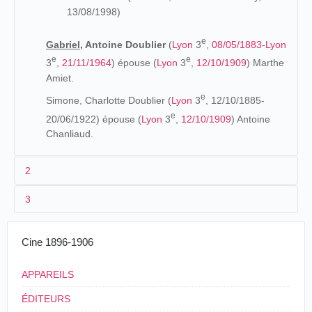
13/08/1998)
e
Gabriel,
Antoine Doublier
(
Lyon
3
,
08/05/1883
-
Lyon
e
e
3
,
21/11/1964
) épouse (
Lyon
3
,
12/10/1909
) Marthe
Amiet.
e
Simone, Charlotte Doublier (
Lyon
3
, 12/10/1885-
e
20/06/1922) épouse (
Lyon
3
,
12/10/1909
) Antoine
Chanliaud.
2
3
Les origines (1878-1895)
Francisque - familièrement appelé Francis - va à l'école
1896
Cine 1896-1906
des Frères (Place l'église Saint-Maurice,
Lyon
), avec son
L'impératrice mère et la grande-duchesse Eugénie en
frère Gabriel. Francis a un pied-bot qui le conduit à
APPAREILS
carrosse
(Lumière)
séjourner à plusieurs reprises à l'hôpital de la Charité. Il va
encore à l'école laïque rue Saint-Nestor. Ensuite, il rentre
ÉDITEURS
Czar et Czarine entrant dans l'église de