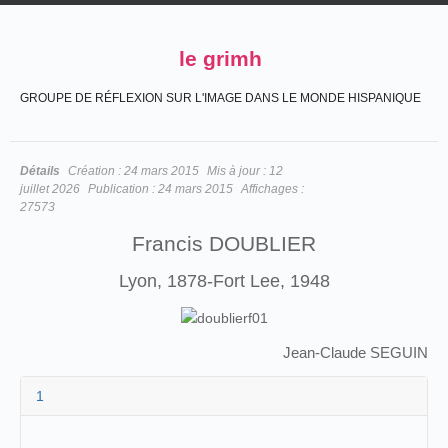
le grimh
GROUPE DE RÉFLEXION SUR L'IMAGE DANS LE MONDE HISPANIQUE
Détails
Création :
24 mars 2015
Mis à jour :
12
juillet 2026
Publication :
24 mars 2015
Affichages :
27573
Francis DOUBLIER
Lyon, 1878-Fort Lee, 1948
Jean-Claude SEGUIN
1