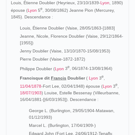
Louis,
Étienne Doublier (Heyrieux, 23/10/1839-
Lyon
, 1890)
e
épouse (
Lyon
5
, 30/08/1862) Jeanne Pion (Mercurey,
1845). Descendance :
Louis, Étienne Doublier (Vaise, 28/05/1863-[1883]
Jeanne, Nicole, Florence Doublier (Vaise, 29/12/1864-
[1955])
Jenny Doublier (Vaise, 13/10/1870-15/08/1953)
Pierre Doublier (Vaise-1872-1872)
e
Philippe Doublier (
Lyon
3
, 06/1874-13/08/1964)
e
Francisque dit
Francis
Doublier
(
Lyon
3
,
e
11/04/1878
-Fort Lee, 02/04/1948) épouse (
Lyon
3
,
18/07/1903
) Louise, Estelle Bessenay (Villeurbanne,
16/04/1881-[|6/03/1953]). Descendance :
George L. (Burlington, 29/05/1904-Matawan,
01/12/1993)
Marcel L. (Burlington, 17/04/1909-)
Edward John (Fort Lee, 24/06/1912-Tenafly,