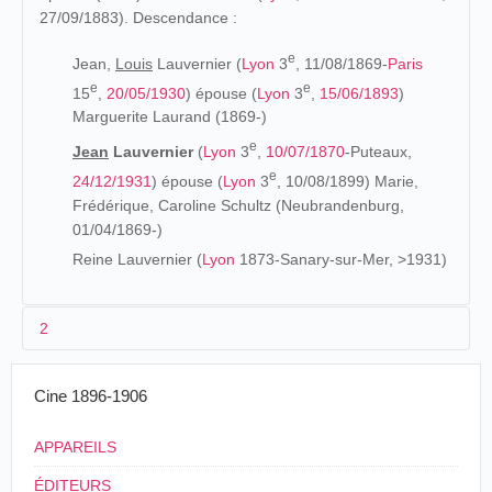
27/09/1883). Descendance :
e
Jean,
Louis
Lauvernier (
Lyon
3
, 11/08/1869-
Paris
e
e
15
,
20/05/1930
) épouse (
Lyon
3
,
15/06/1893
)
Marguerite Laurand (1869-)
e
Jean
Lauvernier
(
Lyon
3
,
10/07/1870
-Puteaux,
e
24/12/1931
) épouse (
Lyon
3
, 10/08/1899) Marie,
Frédérique, Caroline Schultz (Neubrandenburg,
01/04/1869-)
Reine Lauvernier (
Lyon
1873-Sanary-sur-Mer, >1931)
2
Les origines (1870-1895)
Cine 1896-1906
Fils d'un chauffeur qui réside à Lyon (1891-1896. 18-20,
APPAREILS
rue Grillet), Jean Lauvernier
s'engage pour 5 ans
, le 9
avril 1890 à la mairie de
Toulon
. Il se retire à
Marseille
où il
ÉDITEURS