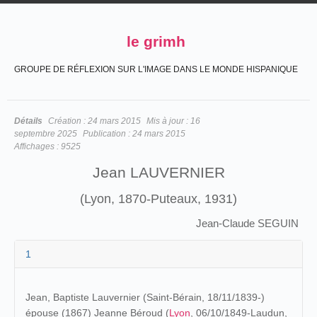
le grimh
GROUPE DE RÉFLEXION SUR L'IMAGE DANS LE MONDE HISPANIQUE
Détails
Création :
24 mars 2015
Mis à jour :
16
septembre 2025
Publication :
24 mars 2015
Affichages :
9525
Jean LAUVERNIER
(Lyon, 1870-Puteaux, 1931)
Jean-Claude SEGUIN
1
Jean, Baptiste Lauvernier (Saint-Bérain, 18/11/1839-)
épouse (1867) Jeanne Béroud (
Lyon
, 06/10/1849-Laudun,