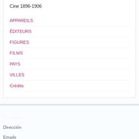
Cine 1896-1906
musica, eseguita sul piano.
Un opérateur de la maison, Mr l'ingénieur
de la maison Lumière et le directeur du
La Stampa
, Turin, 20 décembre 1896, p. 3.
APPAREILS
cinémato, M. Promio, qui revenait des fêtes de
Rome, s'est juste trouvé à Turin, ce jour-là...
ÉDITEURS
Pierre Chapuis,
Lettre à Marius Chapuis
,
FIGURES
Milan, 5 décembre 1896. (Fonds Génard)
FILMS
3
24/10/1896
17 m
PAYS
Italie
.
Rome
. Piazza
VILLES
dell'Esedra (auj.
4
Piazza della
Crédits
Republica)
Contactos
Dirección
Emails