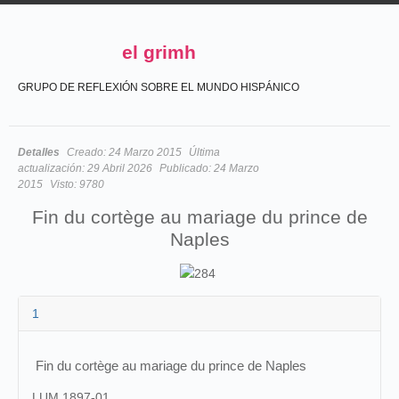
el grimh
GRUPO DE REFLEXIÓN SOBRE EL MUNDO HISPÁNICO
Detalles
Creado:
24 Marzo 2015
Última
actualización:
29 Abril 2026
Publicado:
24 Marzo
2015
Visto:
9780
Fin du cortège au mariage du prince de
Naples
1
Fin du cortège au mariage du prince de Naples
LUM 1897-01