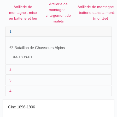
Artillerie de
Artillerie de
Artillerie de montagne :
montagne :
montagne : mise
batterie dans la monta
chargement de
en batterie et feu
(montée)
mulets
1
e
6
Bataillon de Chasseurs Alpins
LUM-1898-01
2
3
1
Lumière 796-807 (AS 914-919/920-924)
4
2
n.c.
3
[été 1897]
Cine 1896-1906
4
France
, Massif de l'Authion