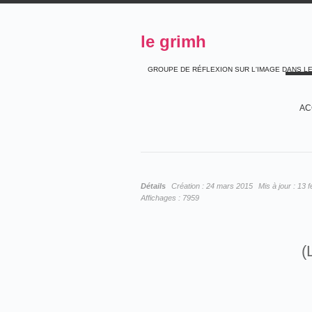
le grimh
GROUPE DE RÉFLEXION SUR L'IMAGE DANS L
AC
Détails
Création :
24 mars 2015
Mis à jour :
13 f
Affichages :
7959
(