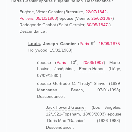
Pierre Gasnier épouse Eugénie Bellion. Descendance :
Eugène, Victor Gasnier (Bressuire,
22/07/1842
-
Poitiers
,
05/10/1908
) épouse (Vienne,
25/02/1867
)
Radegonde Chabot (Saint Germier,
30/05/1847
-).
Descendance :
e
Louis,
Joseph Gasnier
(
Paris
9
,
15/09/1875
-
Hollywood, 15/02/1963)
e
épouse (
Paris
10
,
20/06/1907
) Marie-
Louise, Joséphine,
Emma Hanon
(Liège,
07/09/1880-).
épouse Gertrude C. "Trudy" Shriver (1899-
Manhattan Beach, 07/01/1993).
Descendance :
Jack Howard Gasnier
(Los Angeles,
12/1921-Topsham, 18/03/2003) épouse
Doris Mae "Gasnier"
(1926-1983).
Descendance :