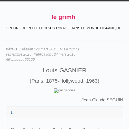
le grimh
GROUPE DE RÉFLEXION SUR L'IMAGE DANS LE MONDE HISPANIQUE
Détails
Création :
24 mars 2015
Mis à jour :
1
septembre 2025
Publication :
24 mars 2015
Affichages :
22120
Louis GASNIER
(Paris, 1875-Hollywood, 1963)
Jean-Claude SEGUIN
1