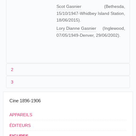
Scot Gasnier
(Bethesda,
15/10/1947-Whidbey Island Station,
18/06/2015).
Lory Dianne Gasnier
(Inglewood,
07/05/1949-Denver, 29/06/2002).
2
3
Les origines (1875-[1902])
Fils d'un tailleur, Louis Gasnier fait parler de lui à l'occasion
1903
Cine 1896-1906
d'un fait divers dont il est l'un des acteurs :
Guillaume Tell
(
Pathé
)
APPAREILS
1904
12 janvier: "PARIS LA NUIT.-Trois jeunes
ÉDITEURS
gens, MM. Henri Meyer, imprimeur ; Jules
Un coup d'oeil à chaque étage
(
Pathé
)
Banquier, artiste peintre, et Lucien Hurel, ont été