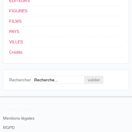
ÉDITEURS
Il Popolo Romano
, Rome, mercredi 10 juin
1896, p. 2.
FIGURES
FILMS
PAYS
VILLES
Crédits
Rechercher
En savoir plus
Mentions légales
RGPD