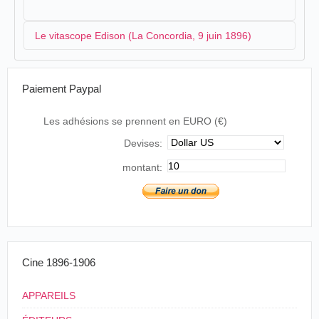
Le vitascope Edison (La Concordia, 9 juin 1896)
L'Association des journalistes viennois "La Concorde"
Paiement Paypal
organise une soirée pour présenter le vitascope
d'
Edison
:
Les adhésions se prennent en EURO (€)
Devises:
Soperte ed invenzioni
(Servizio speciale del Pop.Rom.).
montant:
Vienna, 9, ore 4.20)-All'Associazione del
gionalisti viennesi "La Concordia" forono fatti
oggi degli esperimenti col
vitascopio
,
recentissima soperta di Edison, l'unico apparato
del genere che finora esista in Europa.
Il
vitascopio
è eguale al cinematografo: soltanto
le figure sono di grandezza naturale e le
Cine 1896-1906
fotografie sono colorate, sicchè l'illusione è
assolutamente completa.
Gli esperimenti riuscirono splendidamente.
APPAREILS