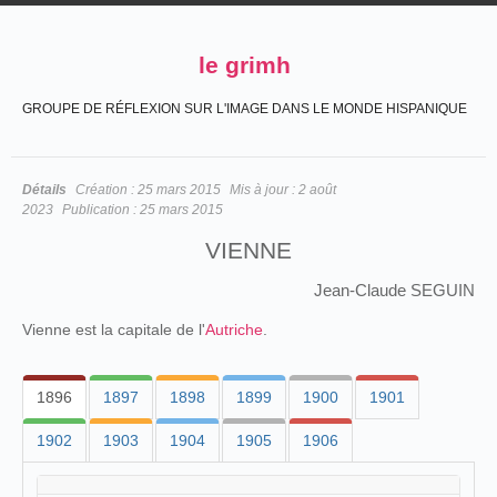
le grimh
GROUPE DE RÉFLEXION SUR L'IMAGE DANS LE MONDE HISPANIQUE
Détails
Création :
25 mars 2015
Mis à jour :
2 août
2023
Publication :
25 mars 2015
VIENNE
Jean-Claude SEGUIN
Vienne est la capitale de l'
Autriche
.
1896
1897
1898
1899
1900
1901
1902
1903
1904
1905
1906