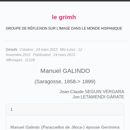
le grimh
GROUPE DE RÉFLEXION SUR L'IMAGE DANS LE MONDE HISPANIQUE
Détails
Création :
24 mars 2015
Mis à jour :
12
novembre 2021
Publication :
24 mars 2015
Affichages :
11228
Manuel GALINDO
(Saragosse, 1858-> 1899)
Jean-Claude SEGUIN VERGARA
Jon LETAMENDI GÁRATE
1
Manuel Galindo (Paracuellos de Jiloca-) épouse Gerónima