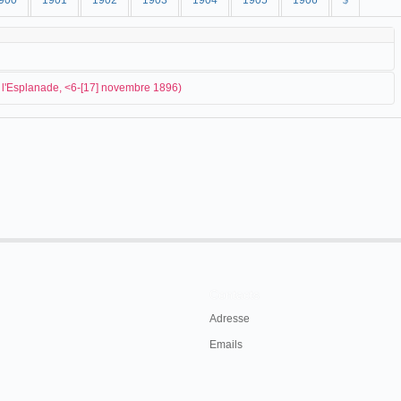
900
1901
1902
1903
1904
1905
1906
$
l'Esplanade, <6-[17] novembre 1896)
e
Cette, Rue de l'Esplanade (début XX
siècle)
(Sète) se produit vers la fin de l'année 1896 grâce à un appareil conçu par
r
Léon Gaumont
:
11, en face de l'ex-Grand Bazar, un
rée du tsar à Paris. Le programme variera
Contacts
endre à Paris. On fait des conditions spéciales
Adresse
Emails
embre 1896, p. 3.
ue Charles-de-Gaulle - est l'une des plus commerçantes et actives de Cette