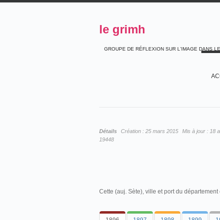
le grimh
GROUPE DE RÉFLEXION SUR L'IMAGE DANS L
AC
Détails
Création :
25 mars 2015
Mis à jour :
18 a
19448
Cette (auj. Sète), ville et port du département 