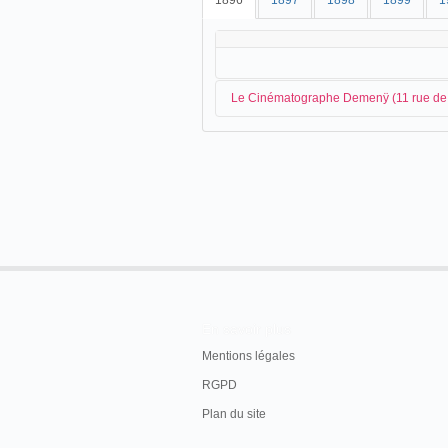
1896
1897
1898
1899
1
Le Cinématographe Demenÿ (11 rue de 
L'arrivée des images animées à Cette 
Georges Demenÿ
, et commercialisé pa
Cinématographe
On vient d'installer, rue de l'Esplanade nº 
Cinématographe Demenÿ, représentant l'ent
En savoir plus
tous les jours. Avis à ceux qui n'ont pu se r
aux écoles et aux pensionnats.
Mentions légales
RGPD
Le Journal de Cette
, Cette, vendredi 6 nov
Plan du site
La rue de l'Esplanade - aujourd'hui r