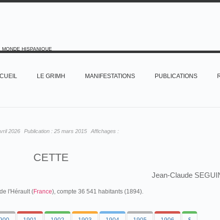
E MONDE HISPANIQUE
CUEIL
LE GRIMH
MANIFESTATIONS
PUBLICATIONS
vril 2026
Publication :
25 mars 2015
Affichages :
CETTE
Jean-Claude SEGUI
de l'Hérault (
France
), compte 36 541 habitants (1894).