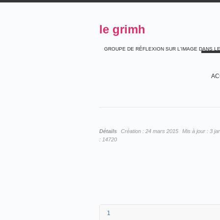
le grimh
GROUPE DE RÉFLEXION SUR L'IMAGE DANS L
AC
Détails
Création :
24 mars 2015
Mis à jour :
3 ja
:
14720
1