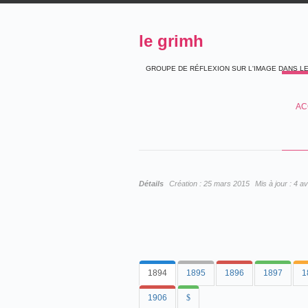
le grimh
GROUPE DE RÉFLEXION SUR L'IMAGE DANS L
AC
Détails
Création :
25 mars 2015
Mis à jour :
4 av
1894
1895
1896
1897
1
1906
$