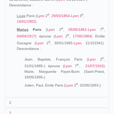
Descendance :
e
e
Louis
Paris (
Lyon
2
,
29/03/1854
-
Lyon
3
,
14/01/1902
).
e
e
Marius
Paris
(
Lyon
2
,
05/05/1861
-
Lyon
7
,
e
04/04/1917
) épouse (
Lyon
2
,
17/05/1884
) Emilie
e
Gazagne (
Lyon
2
, 30/01/1865-
Lyon
, 11/101941).
Descendance :
e
Jean, Baptiste, François Paris (
Lyon
2
,
e
31/01/1885-) épouse (
Lyon
7
,
21/07/1916
)
Marie, Marguerite Payet-Burin (Saint-Priest,
18/05/1895-)
e
Julien, Paul, Emile Paris (
Lyon
2
, 02/06/1893-)
2
2