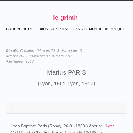
le grimh
GROUPE DE RÉFLEXION SUR L'IMAGE DANS LE MONDE HISPANIQUE
Détails
Création :
24 mars 2015
Mis à jour :
31
octobre 2025
Publication :
24 mars 2015
Affichages :
9557
Marius PARIS
(Lyon, 1861-Lyon, 1917)
1
Jean Baptiste Paris (Rosay, 20/01/1820-) épouse (
Lyon
,
11/11/1846) Claudine Barrot (
Lyon
, 05/12/1824-).