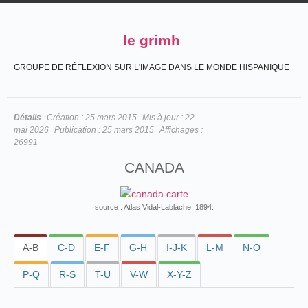
le grimh
GROUPE DE RÉFLEXION SUR L'IMAGE DANS LE MONDE HISPANIQUE
Détails
Création :
25 mars 2015
Mis à jour :
22
mai 2026
Publication :
25 mars 2015
Affichages :
26991
CANADA
source : Atlas Vidal-Lablache. 1894.
A-B
C-D
E-F
G-H
I-J-K
L-M
N-O
P-Q
R-S
T-U
V-W
X-Y-Z