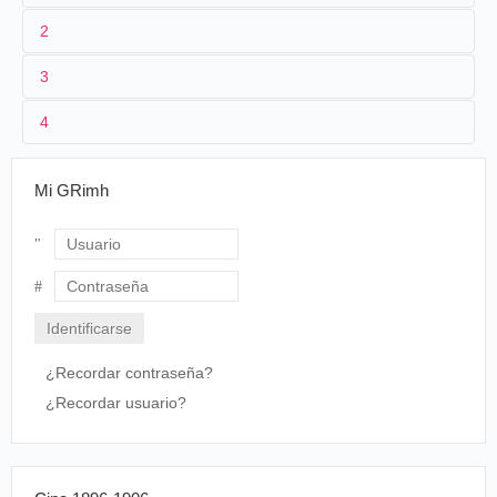
2
3
1
Lumière 1228 (AS 652)
4
2
[
Félix Mesguich
]
Sa Majesté Carnaval 1899 m'attire. Place Massén
Mi GRimh
dans la cohue mouvante, je suis vite repéré, et aveuglé
même temps de confetti de plâtre. Sur la promenade 
Anglais, j'enregistre le corso et la bataille fleurie; ma
devenu le point de mire d'un combat acharné, 
Usuario
« tourne » d'une main, tandis que de l'autre je lanc
petits coups des bouquets de fleurs sur de gracieu
Contraseña
jeunes filles, qui me regardent avec complaisance. Il est
flatteur d'être filmé…
¿Recordar contraseña?
Félix Mesguich,
Tours de manivelle
, Paris, Grasset, 19
¿Recordar usuario?
p. 28-29.
3
21/02/1900-28/02/1900