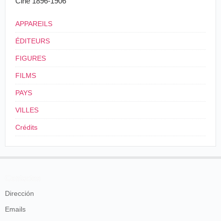
Cine 1896-1906
4
France
, Nice, Cours Saleya, devant la place Pierre Gauthier
APPAREILS
ÉDITEURS
FIGURES
FILMS
PAYS
VILLES
Crédits
Contactos
Dirección
Emails