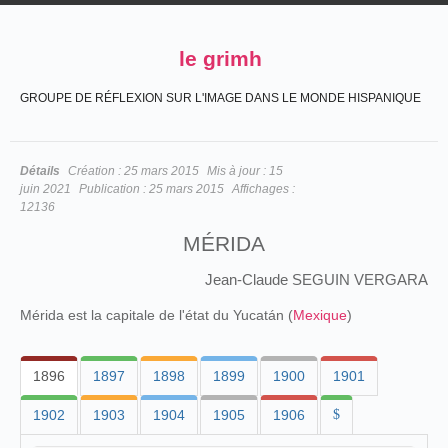
le grimh
GROUPE DE RÉFLEXION SUR L'IMAGE DANS LE MONDE HISPANIQUE
Détails
Création :
25 mars 2015
Mis à jour :
15
juin 2021
Publication :
25 mars 2015
Affichages :
12136
MÉRIDA
Jean-Claude SEGUIN VERGARA
Mérida est la capitale de l'état du Yucatán (
Mexique
)
1896
1897
1898
1899
1900
1901
1902
1903
1904
1905
1906
$