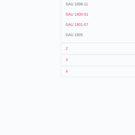
GAU 1898-11
GAU 1900-01
GAU 1901-07
GAU 1905
2
3
1
Gaumont
183
4
2
Georges Hatot
3
[04/1898]-[10/1898]
4
France
,
Paris