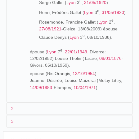
e
Serge Gallet (
Lyon
3
,
31/05/1920
)
e
Henri, Frédéric Gallet (
Lyon
3
,
31/05/1920
)
e
Rosemonde,
Francine Gallet (
Lyon
2
,
27/08/1921
-Gleize, 13/08/2009) épouse
e
Claude Denys (
Lyon
3
, 08/10/1938).
e
épouse (
Lyon
7
,
22/01/1949
. Divorce:
12/02/1952) Louise Tholin (Tarare,
08/01/1876
-
Givors, 05/10/1959).
épouse (Ris Orangis,
13/10/1954
)
Jeanne, Désirée, Louise Maizerai
(Molay-Littry,
14/09/1883
-Etampes,
10/04/1971
).
2
3
Les origines (1873-1901)
Pascal Gallet est "propriétaire" à Remoulins à la naissance