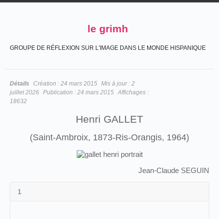
le grimh
GROUPE DE RÉFLEXION SUR L'IMAGE DANS LE MONDE HISPANIQUE
Détails
Création :
24 mars 2015
Mis à jour :
2
juillet 2026
Publication :
24 mars 2015
Affichages :
18632
Henri GALLET
(Saint-Ambroix, 1873-Ris-Orangis, 1964)
Jean-Claude SEGUIN
1