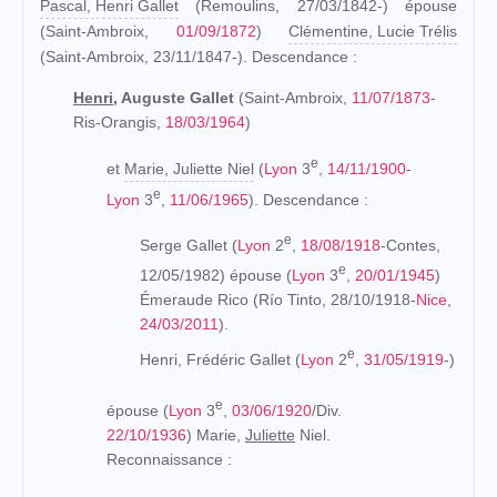
Pascal, Henri Gallet
(Remoulins, 27/03/1842-) épouse
(Saint-Ambroix,
01/09/1872
)
Clémentine, Lucie Trélis
(Saint-Ambroix, 23/11/1847-). Descendance :
Henri,
Auguste Gallet
(Saint-Ambroix,
11/07/1873
-
Ris-Orangis,
18/03/1964
)
e
et
Marie, Juliette Niel
(
Lyon
3
,
14/11/1900
-
e
Lyon
3
,
11/06/1965
). Descendance :
e
Serge Gallet (
Lyon
2
,
18/08/1918
-Contes,
e
12/05/1982) épouse (
Lyon
3
,
20/01/1945
)
Émeraude Rico (Río Tinto, 28/10/1918-
Nice
,
24/03/2011
).
e
Henri, Frédéric Gallet (
Lyon
2
,
31/05/1919
-)
e
épouse (
Lyon
3
,
03/06/1920
/Div.
22/10/1936
) Marie,
Juliette
Niel.
Reconnaissance :